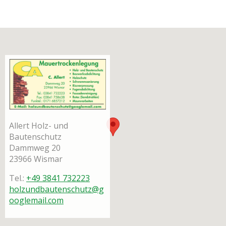
Allert Holz- und
Bautenschutz
Damm­weg 20
23966 Wis­mar
Tel.:
+49 3841 732223
holzundbautenschutz@g
ooglemail.com