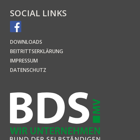
SOCIAL LINKS
DOWN­LOADS
BEI­TRITTS­ER­KLÄ­RUNG
IMPRES­SUM
DATEN­SCHUTZ