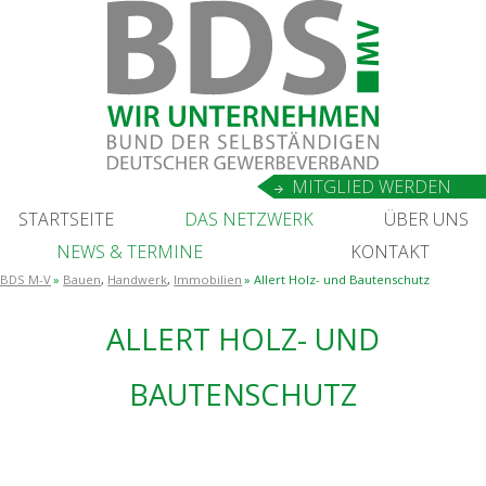
MIT­GLIED WERDEN
START­SEI­TE
DAS NETZ­WERK
ÜBER UNS
NEWS
&
TERMINE
KON­TAKT
BDS M-V
Bauen
,
Handwerk
,
Immobilien
Allert Holz- und Bautenschutz
ALLERT HOLZ- UND
BAUTENSCHUTZ