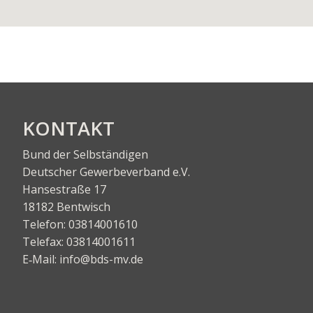
KON­TAKT
Bund der Selbständigen
Deut­scher Gewer­be­ver­band e.V.
Han­se­stra­ße 17
18182 Bentwisch
Tele­fon:
03814001610
Tele­fax:
03814001611
E‑Mail:
info@bds-mv.de