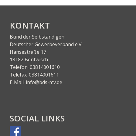
KON­TAKT
Bund der Selbständigen
Deut­scher Gewer­be­ver­band e.V.
Han­se­stra­ße 17
18182 Bentwisch
Tele­fon:
03814001610
Tele­fax:
03814001611
E‑Mail:
info@bds-mv.de
SOCIAL LINKS