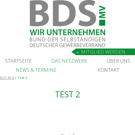
MIT­GLIED WERDEN
START­SEI­TE
DAS NETZ­WERK
ÜBER UNS
NEWS
&
TERMINE
KON­TAKT
BDS M-V
Test 2
TEST 2