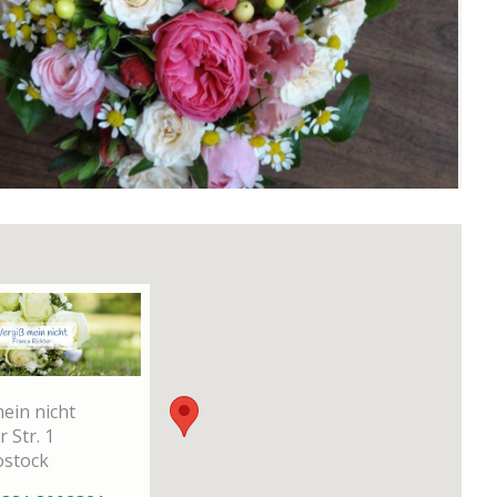
mein nicht
 Str. 1
s­tock