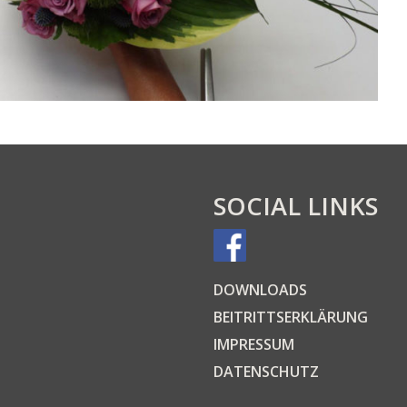
SOCIAL LINKS
DOWN­LOADS
BEI­TRITTS­ER­KLÄ­RUNG
IMPRES­SUM
DATEN­SCHUTZ