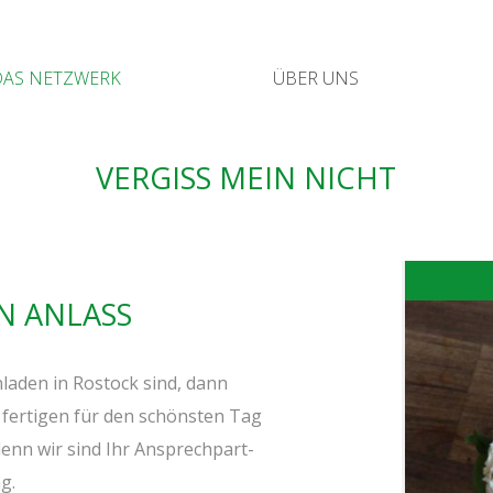
DAS NETZ­WERK
ÜBER UNS
VER­GISS MEIN NICHT
DEN ANLASS
a­den in Ros­tock sind, dann
 fer­ti­gen für den schöns­ten Tag
 denn wir sind Ihr Ansprech­part­
g.