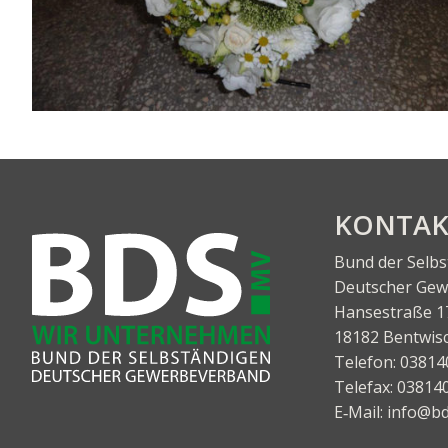
KON­TA
Bund der Selb
Deut­scher Gewe
Han­se­stra­ße 1
18182 Bentwis
Tele­fon:
03814
Tele­fax:
03814
E‑Mail:
info@bd