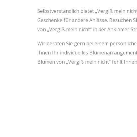
Selbst­ver­ständ­lich bie­tet „Ver­giß mein nic
Geschen­ke für ande­re Anläs­se. Besu­chen Si
von „Ver­giß mein nicht“ in der Ankla­mer Str
Wir bera­ten Sie gern bei einem per­sön­li­ch
Ihnen Ihr indi­vi­du­el­les Blu­men­ar­ran­ge
Blu­men von „Ver­giß mein nicht“ fehlt Ihne