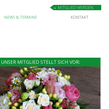
MIT­GLIED WERDEN
NEWS
&
TERMINE
KON­TAKT
UNSER MITGLIED STELLT SICH VOR: