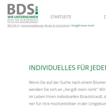
START­SEI­TE
BDS M-V
Innenausstattung
,
Mode & Schönheit
Ver­giß mein nicht
INDI­VI­DU­EL­LES FÜR JE
Wenn Sie auf der Suche nach einem Blu­men­l
wen­den Sie sich an „Ver­giß mein nicht“. Wir
im Leben Ihren indi­vi­du­el­len Braut­strauß,
ner für Ihre Hoch­zeits­fei­er in der Umgebun