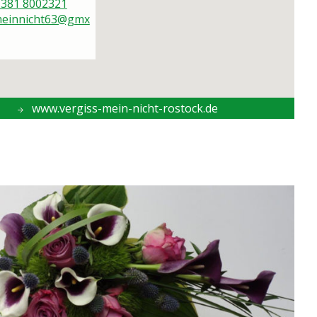
 381 8002321
meinnicht63@gmx
www.vergiss-mein-nicht-rostock.de