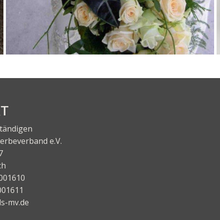
KT
ständigen
r­be­ver­band e.V.
7
ch
001610
001611
s-mv.de