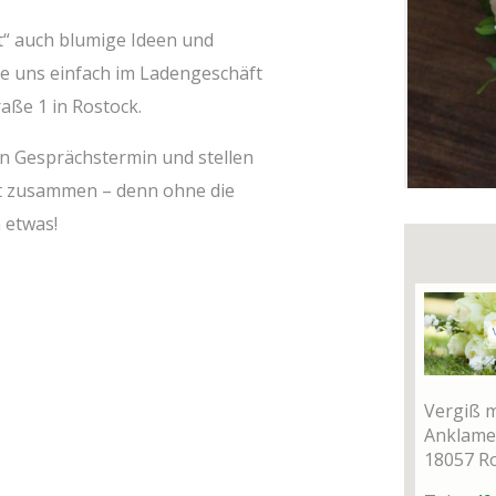
ht“ auch blu­mi­ge Ideen und
e uns ein­fach im Laden­ge­schäft
a­ße 1 in Rostock.
en Gesprächs­ter­min und stel­len
­ment zusam­men – denn ohne die
n etwas!
Ver­giß 
Ankla­mer
18057 Ro