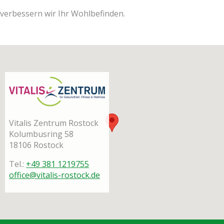
ver­bes­sern wir Ihr Wohlbefinden.
Vita­lis Zen­trum Rostock
Kolum­bus­ring 58
18106 Ros­tock
Tel.:
+49 381 1219755
office@vitalis-rostock.de