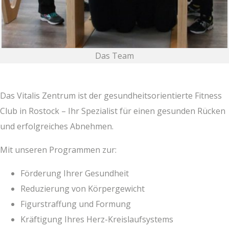
Das Team
Das Vita­lis Zen­trum ist der gesund­heits­ori­en­tier­te Fit­ness
Club in Ros­tock – Ihr Spe­zia­list für einen gesun­den Rücken
und erfolg­rei­ches Abnehmen.
Mit unse­ren Pro­gram­men zur:
För­de­rung Ihrer Gesundheit
Redu­zie­rung von Körpergewicht
Figur­straf­fung und Formung
Kräf­ti­gung Ihres Herz-Kreislaufsystems