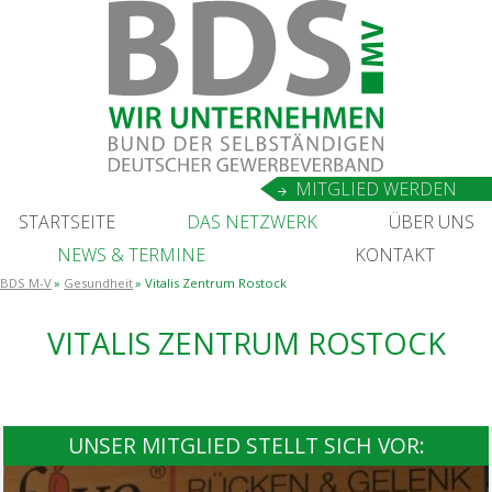
MIT­GLIED WERDEN
START­SEI­TE
DAS NETZ­WERK
ÜBER UNS
NEWS
&
TERMINE
KON­TAKT
BDS M-V
Gesundheit
Vita­lis Zen­trum Rostock
VITA­LIS ZEN­TRUM ROSTOCK
UNSER MITGLIED STELLT SICH VOR: