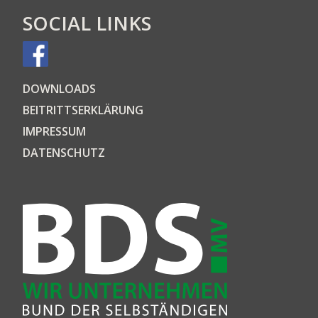
SOCIAL LINKS
DOWN­LOADS
BEI­TRITTS­ER­KLÄ­RUNG
IMPRES­SUM
DATEN­SCHUTZ