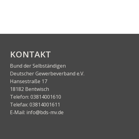
KON­TAKT
Bund der Selbständigen
Deut­scher Gewer­be­ver­band e.V.
Han­se­stra­ße 17
18182 Bentwisch
Tele­fon:
03814001610
Tele­fax:
03814001611
E‑Mail:
info@bds-mv.de