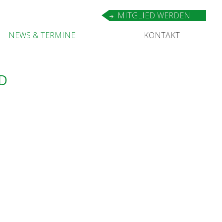
MIT­GLIED WERDEN
NEWS
&
TERMINE
KON­TAKT
D