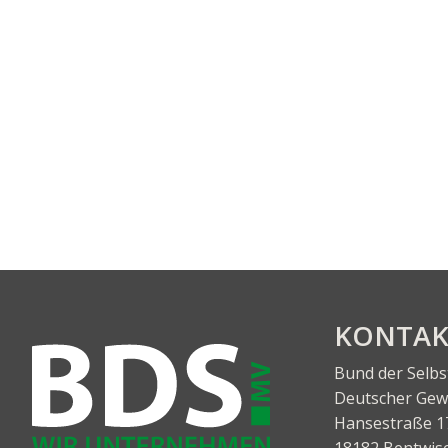
KON­TA
Bund der Selb
Deut­scher Gewe
Han­se­stra­ße 1