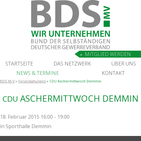
MIT­GLIED WERDEN
START­SEI­TE
DAS NETZ­WERK
ÜBER UNS
NEWS
&
TERMINE
KON­TAKT
BDS M-V
Veranstaltungen
Ascher­mitt­woch Demmin
CDU
ASCHER­MITT­WOCH DEMMIN
CDU
18. Februar 2015 16:00 - 19:00
in
Sporthalle Demmin