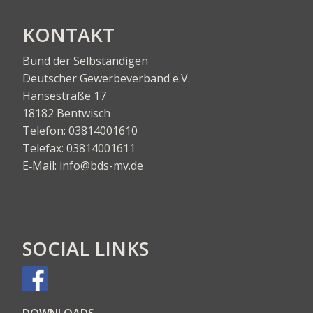
KON­TAKT
Bund der Selbständigen
Deut­scher Gewer­be­ver­band e.V.
Han­se­stra­ße 17
18182 Bentwisch
Tele­fon:
03814001610
Tele­fax:
03814001611
E‑Mail:
info@bds-mv.de
SOCIAL LINKS
DOWN­LOADS