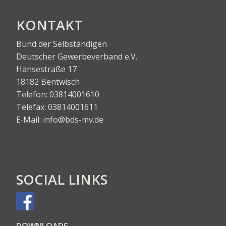
KON­TAKT
Bund der Selbständigen
Deut­scher Gewer­be­ver­band e.V.
Han­se­stra­ße 17
18182 Bentwisch
Tele­fon:
03814001610
Tele­fax:
03814001611
E‑Mail:
info@bds-mv.de
SOCIAL LINKS
DOWN­LOADS