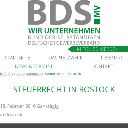
MIT­GLIED WERDEN
START­SEI­TE
DAS NETZ­WERK
ÜBER UNS
NEWS
&
TERMINE
KON­TAKT
BDS M-V
Veranstaltungen
Steu­er­recht in Rostock
STEU­ER­RECHT IN ROSTOCK
18. Februar 2016 Ganztägig
in
Rostock