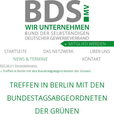
MIT­GLIED WERDEN
START­SEI­TE
DAS NETZ­WERK
ÜBER UNS
NEWS
&
TERMINE
KON­TAKT
BDS M-V
Veranstaltungen
Tref­fen in Ber­lin mit den Bun­des­tags­ab­ge­ord­ne­ten der Grünen
TREF­FEN IN BER­LIN MIT DEN
BUN­DES­TAGS­AB­GE­ORD­NE­TEN
DER GRÜNEN