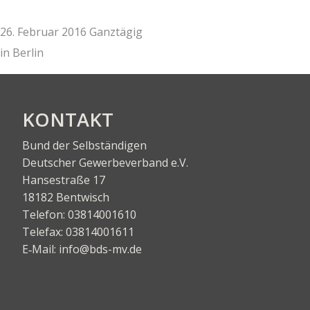
26. Februar 2016 Ganztägig
in
Berlin
KON­TAKT
Bund der Selbständigen
Deut­scher Gewer­be­ver­band e.V.
Han­se­stra­ße 17
18182 Bentwisch
Tele­fon:
03814001610
Tele­fax:
03814001611
E‑Mail:
info@bds-mv.de