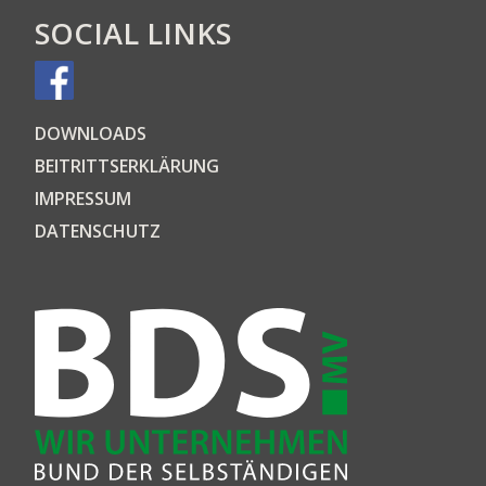
SOCIAL LINKS
DOWN­LOADS
BEI­TRITTS­ER­KLÄ­RUNG
IMPRES­SUM
DATEN­SCHUTZ