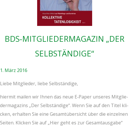
BDS-MIT­GLIE­DER­MA­GA­ZIN „DER
SELBSTÄNDIGE“
1. März 2016
Lie­be Mit­glie­der, lie­be Selbständige,
hier­mit mai­len wir Ihnen das neue E‑Paper unse­res Mit­glie­
der­ma­ga­zins „Der Selb­stän­di­ge“. Wenn Sie auf den Titel kli­
cken, erhal­ten Sie eine Gesamt­über­sicht über die ein­zel­nen
Sei­ten. Kli­cken Sie auf „Hier geht es zur Gesamt­aus­ga­be“