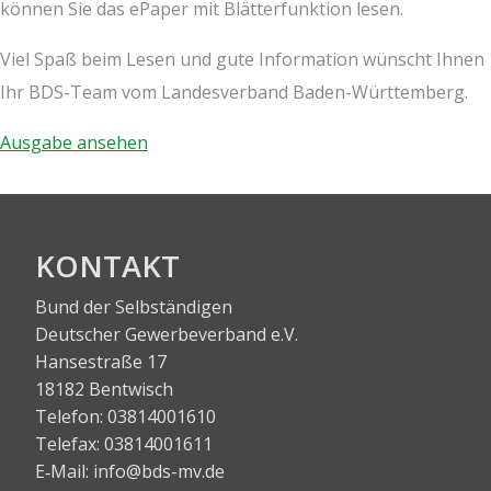
kön­nen Sie das ePa­per mit Blät­ter­funk­ti­on lesen.
Viel Spaß beim Lesen und gute Infor­ma­ti­on wünscht Ihnen
Ihr BDS-Team vom Lan­des­ver­band Baden-Württemberg.
Aus­ga­be ansehen
KON­TAKT
Bund der Selbständigen
Deut­scher Gewer­be­ver­band e.V.
Han­se­stra­ße 17
18182 Bentwisch
Tele­fon:
03814001610
Tele­fax:
03814001611
E‑Mail:
info@bds-mv.de