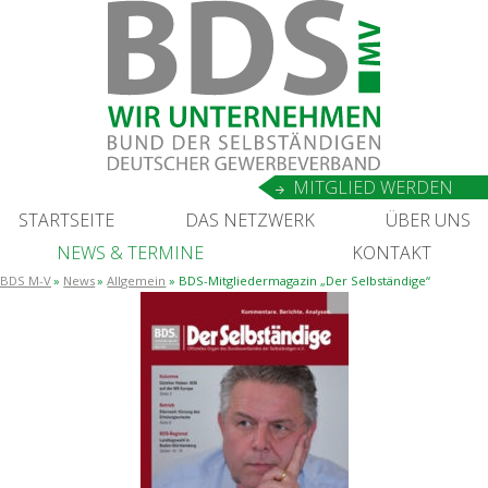
MIT­GLIED WERDEN
START­SEI­TE
DAS NETZ­WERK
ÜBER UNS
NEWS
&
TERMINE
KON­TAKT
BDS M-V
News
Allgemein
BDS-Mit­glie­der­ma­ga­zin „Der Selbständige“