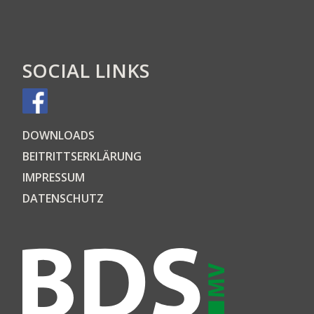
SOCIAL LINKS
DOWN­LOADS
BEI­TRITTS­ER­KLÄ­RUNG
IMPRES­SUM
DATEN­SCHUTZ