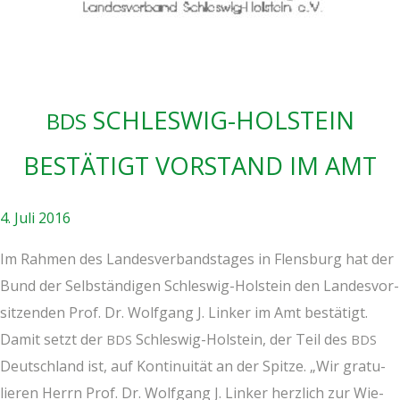
SCHLES­WIG-HOL­STEIN
BDS
BESTÄ­TIGT VOR­STAND IM AMT
4. Juli 2016
Im Rah­men des Lan­des­ver­bands­ta­ges in Flens­burg hat der
Bund der Selb­stän­di­gen Schles­wig-Hol­stein den Lan­des­vor­
sit­zen­den Prof. Dr. Wolf­gang J. Lin­ker im Amt bestä­tigt.
Damit setzt der
Schles­wig-Hol­stein, der Teil des
BDS
BDS
Deutsch­land ist, auf Kon­ti­nui­tät an der Spit­ze. „Wir gra­tu­
lie­ren Herrn Prof. Dr. Wolf­gang J. Lin­ker herz­lich zur Wie­