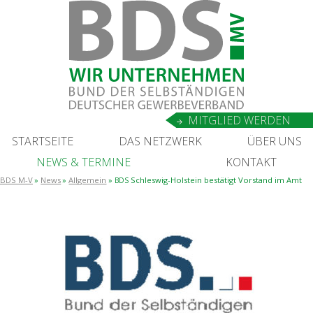
MIT­GLIED WERDEN
START­SEI­TE
DAS NETZ­WERK
ÜBER UNS
NEWS
&
TERMINE
KON­TAKT
BDS M-V
News
Allgemein
Schles­wig-Hol­stein bestä­tigt Vor­stand im Amt
BDS