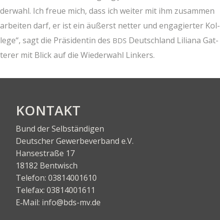
der­wahl. Ich freue mich, dass ich wei­ter mit ihm zusam­men
arbei­ten darf, er ist ein äußerst net­ter und enga­gier­ter Kol­
le­ge“, sagt die Prä­si­den­tin des
Deutsch­land Lilia­na Gat­
BDS
te­rer mit Blick auf die Wie­der­wahl Linkers.
KON­TAKT
Bund der Selbständigen
Deut­scher Gewer­be­ver­band e.V.
Han­se­stra­ße 17
18182 Bentwisch
Tele­fon:
03814001610
Tele­fax:
03814001611
E‑Mail:
info@bds-mv.de