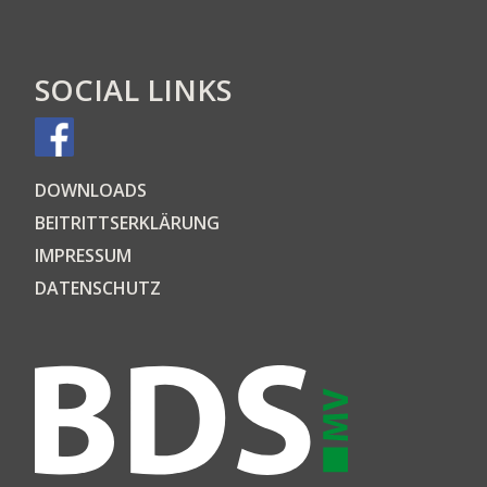
SOCIAL LINKS
DOWN­LOADS
BEI­TRITTS­ER­KLÄ­RUNG
IMPRES­SUM
DATEN­SCHUTZ