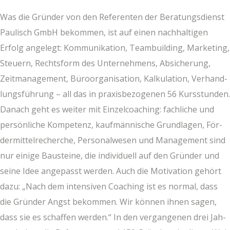
Was die Grün­der von den Refe­ren­ten der Bera­tungs­dienst
Pau­lisch GmbH bekom­men, ist auf einen nach­hal­ti­gen
Erfolg ange­legt: Kom­mu­ni­ka­ti­on, Team­buil­ding, Mar­ke­ting,
Steu­ern, Rechts­form des Unter­neh­mens, Absi­che­rung,
Zeit­ma­nage­ment, Büro­or­ga­ni­sa­ti­on, Kal­ku­la­ti­on, Ver­hand­
lungs­füh­rung – all das in pra­xis­be­zo­ge­nen 56 Kurs­stun­den.
Danach geht es wei­ter mit Ein­zel­coa­ching: fach­li­che und
per­sön­li­che Kom­pe­tenz, kauf­män­ni­sche Grund­la­gen, För­
der­mit­tel­re­cher­che, Per­so­nal­we­sen und Manage­ment sind
nur eini­ge Bau­stei­ne, die indi­vi­du­ell auf den Grün­der und
sei­ne Idee ange­passt wer­den. Auch die Moti­va­ti­on gehört
dazu: „Nach dem inten­si­ven Coa­ching ist es nor­mal, dass
die Grün­der Angst bekom­men. Wir kön­nen ihnen sagen,
dass sie es schaf­fen wer­den.“ In den ver­gan­ge­nen drei Jah­