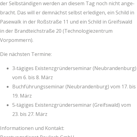
der Selb­stän­di­gen wer­den an die­sem Tag noch nicht ange­
bracht. Das will er dem­nächst selbst erle­di­gen, ein Schild in
Pase­walk in der Roß­stra­ße 11 und ein Schild in Greifs­wald
in der Brand­teich­stra­ße 20 (Tech­no­lo­gie­zen­trum
Vorpommern).
Die nächs­ten Termine:
3‑tägiges Exis­tenz­grün­der­se­mi­nar (Neu­bran­den­burg)
vom 6. bis 8. März
Buch­füh­rungs­se­mi­nar (Neu­bran­den­burg) vom 17. bis
19. März
5‑tägiges Exis­tenz­grün­der­se­mi­nar (Greifs­wald) vom
23. bis 27. März
Infor­ma­tio­nen und Kon­takt: