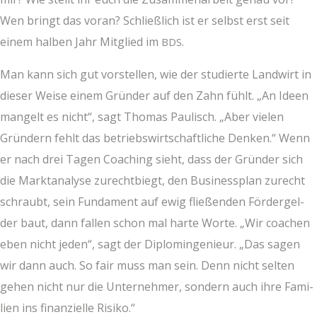
Wen bringt das vor­an? Schließ­lich ist er selbst erst seit
einem hal­ben Jahr Mit­glied im
.
BDS
Man kann sich gut vor­stel­len, wie der stu­dier­te Land­wirt in
die­ser Wei­se einem Grün­der auf den Zahn fühlt. „An Ideen
man­gelt es nicht“, sagt Tho­mas Pau­lisch. „Aber vie­len
Grün­dern fehlt das betriebs­wirt­schaft­li­che Den­ken.“ Wenn
er nach drei Tagen Coa­ching sieht, dass der Grün­der sich
die Markt­ana­ly­se zurecht­biegt, den Busi­ness­plan zurecht
schraubt, sein Fun­da­ment auf ewig flie­ßen­den För­der­gel­
der baut, dann fal­len schon mal har­te Wor­te. „Wir coa­chen
eben nicht jeden“, sagt der Diplom­in­ge­nieur. „Das sagen
wir dann auch. So fair muss man sein. Denn nicht sel­ten
gehen nicht nur die Unter­neh­mer, son­dern auch ihre Fami­
li­en ins finan­zi­el­le Risiko.“