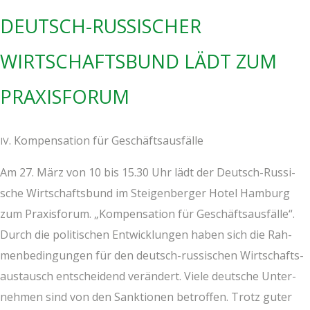
DEUTSCH-RUS­SI­SCHER
WIRT­SCHAFTS­BUND LÄDT ZUM
PRAXISFORUM
. Kom­pen­sa­ti­on für Geschäftsausfälle
IV
Am 27. März von 10 bis 15.30 Uhr lädt der Deutsch-Rus­si­
sche Wirt­schafts­bund im Stei­gen­ber­ger Hotel Ham­burg
zum Pra­xis­fo­rum. „Kom­pen­sa­ti­on für Geschäfts­aus­fäl­le“.
Durch die poli­ti­schen Ent­wick­lun­gen haben sich die Rah­
men­be­din­gun­gen für den deutsch-rus­si­schen Wirt­schafts­
aus­tausch ent­schei­dend ver­än­dert. Vie­le deut­sche Unter­
neh­men sind von den Sank­tio­nen betrof­fen. Trotz guter