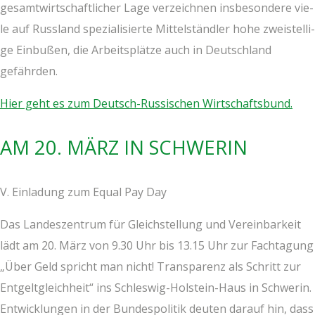
gesamt­wirt­schaft­li­cher Lage ver­zeich­nen ins­be­son­de­re vie­
le auf Russ­land spe­zia­li­sier­te Mit­tel­ständ­ler hohe zwei­stel­li­
ge Ein­bu­ßen, die Arbeits­plät­ze auch in Deutsch­land
gefährden.
Hier geht es zum Deutsch-Rus­si­schen Wirtschaftsbund.
AM 20. MÄRZ IN SCHWERIN
V. Ein­la­dung zum Equal Pay Day
Das Lan­des­zen­trum für Gleich­stel­lung und Ver­ein­bar­keit
lädt am 20. März von 9.30 Uhr bis 13.15 Uhr zur Fach­ta­gung
„Über Geld spricht man nicht! Trans­pa­renz als Schritt zur
Ent­gelt­gleich­heit“ ins Schles­wig-Hol­stein-Haus in Schwe­rin.
Ent­wick­lun­gen in der Bun­des­po­li­tik deu­ten dar­auf hin, dass