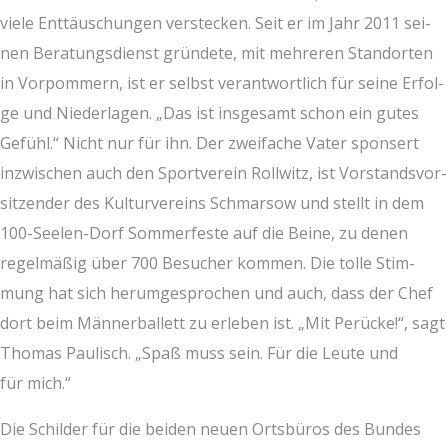
vie­le Ent­täu­schun­gen ver­ste­cken. Seit er im Jahr 2011 sei­
nen Bera­tungs­dienst grün­de­te, mit meh­re­ren Stand­or­ten
in Vor­pom­mern, ist er selbst ver­ant­wort­lich für sei­ne Erfol­
ge und Nie­der­la­gen. „Das ist ins­ge­samt schon ein gutes
Gefühl.“ Nicht nur für ihn. Der zwei­fa­che Vater spon­sert
inzwi­schen auch den Sport­ver­ein Roll­witz, ist Vor­stands­vor­
sit­zen­der des Kul­tur­ver­eins Schmar­sow und stellt in dem
100-See­len-Dorf Som­mer­fes­te auf die Bei­ne, zu denen
regel­mä­ßig über 700 Besu­cher kom­men. Die tol­le Stim­
mung hat sich her­um­ge­spro­chen und auch, dass der Chef
dort beim Män­ner­bal­lett zu erle­ben ist. „Mit Perü­cke!“, sagt
Tho­mas Pau­lisch. „Spaß muss sein. Für die Leu­te und
für mich.“
Die Schil­der für die bei­den neu­en Orts­bü­ros des Bun­des