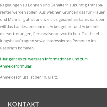
Rege­lun­gen zu Löh­nen und Gehäl­tern zukünf­tig trans­pa­
ren­ter wer­den sol­len. Aus wel­chen Grün­den das für Frau­en
und Män­ner gut ist und wie dies gesche­hen kann, dar­über
will das Lan­des­zen­trum mit Arbeit­ge­ber- und Arbeit­neh­
mer­ver­tre­tun­gen, Per­so­nal­ver­ant­wort­li­chen, Gleich­stel­
lungs­be­auf­trag­ten sowie inter­es­sier­ten Per­so­nen ins
Gespräch kommen.
Hier geht es zu wei­te­ren Infor­ma­tio­nen und zum
Anmeldeformular.
Anmel­de­schluss ist der 10. März.
KON­TAKT