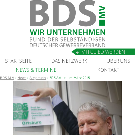
MIT­GLIED WERDEN
START­SEI­TE
DAS NETZ­WERK
ÜBER UNS
NEWS
&
TERMINE
KON­TAKT
BDS M-V
News
Allgemein
Aktu­ell im März 2015
BDS