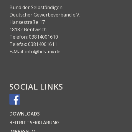
Bund der Selbständigen
Deut­scher Gewer­be­ver­band e.V.
Han­se­stra­ße 17
18182 Bentwisch
Tele­fon:
03814001610
Tele­fax:
03814001611
E‑Mail:
info@bds-mv.de
SOCIAL LINKS
DOWN­LOADS
BEI­TRITTS­ER­KLÄ­RUNG
IMPRES­SUM