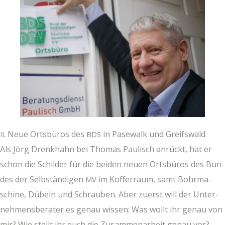
. Neue Orts­bü­ros des
in Pase­walk und Greifs­wald
II
BDS
Als Jörg Drenk­hahn bei Tho­mas Pau­lisch anrückt, hat er
schon die Schil­der für die bei­den neu­en Orts­bü­ros des Bun­
des der Selb­stän­di­gen
im Kof­fer­raum, samt Bohr­ma­
MV
schi­ne, Dübeln und Schrau­ben. Aber zuerst will der Unter­
neh­mens­be­ra­ter es genau wis­sen: Was wollt ihr genau von
mir? Wie stellt ihr euch die Zusam­men­ar­beit genau vor?