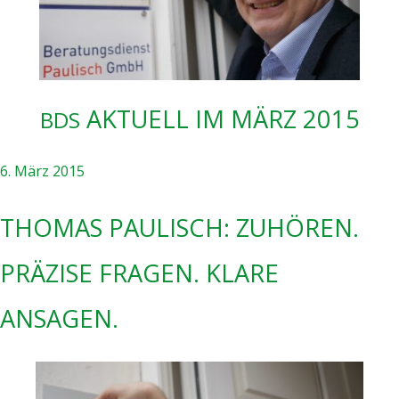
AKTU­ELL IM MÄRZ 2015
BDS
6. März 2015
THO­MAS PAU­LISCH: ZUHÖ­REN.
PRÄ­ZI­SE FRA­GEN. KLA­RE
ANSAGEN.