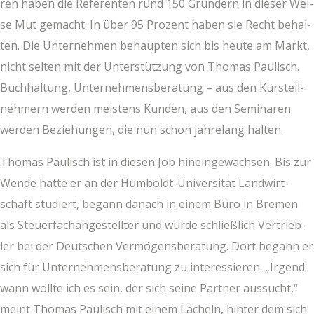
ren haben die Refe­ren­ten rund 150 Grün­dern in die­ser Wei­
se Mut gemacht. In über 95 Pro­zent haben sie Recht behal­
ten. Die Unter­neh­men behaup­ten sich bis heu­te am Markt,
nicht sel­ten mit der Unter­stüt­zung von Tho­mas Pau­lisch.
Buch­hal­tung, Unter­neh­mens­be­ra­tung – aus den Kurs­teil­
neh­mern wer­den meis­tens Kun­den, aus den Semi­na­ren
wer­den Bezie­hun­gen, die nun schon jah­re­lang halten.
Tho­mas Pau­lisch ist in die­sen Job hin­ein­ge­wach­sen. Bis zur
Wen­de hat­te er an der Hum­boldt-Uni­ver­si­tät Land­wirt­
schaft stu­diert, begann danach in einem Büro in Bre­men
als Steu­er­fach­an­ge­stell­ter und wur­de schließ­lich Ver­trieb­
ler bei der Deut­schen Ver­mö­gens­be­ra­tung. Dort begann er
sich für Unter­neh­mens­be­ra­tung zu inter­es­sie­ren. „Irgend­
wann woll­te ich es sein, der sich sei­ne Part­ner aus­sucht,“
meint Tho­mas Pau­lisch mit einem Lächeln, hin­ter dem sich