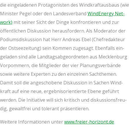
die ein­ge­la­de­nen Prot­ago­nis­ten des Wind­kraft­aus­baus (wie
Minis­ter Pegel oder den Lan­des­ver­band
Wind­Ener­gy Net­
work)
mit sei­ner Sicht der Din­ge kon­fron­tie­ren und zur
öffent­li­chen Dis­kus­si­on her­aus­for­dern. Als Mode­ra­tor der
Podi­ums­dis­kus­si­on hat Herr Andre­as Ebel (Chef­re­dak­teur
der Ost­see­zei­tung) sein Kom­men zuge­sagt. Eben­falls ein­
ge­la­den sind alle Land­tags­ab­ge­ord­ne­ten aus Meck­len­burg
Vor­pom­mern, die Mit­glie­der der vier Pla­nungs­ver­bän­de
sowie wei­te­re Exper­ten zu den ein­zel­nen Sach­the­men.
Damit soll die ange­scho­be­ne Dis­kus­si­on in Sachen Wind­
kraft auf eine neue, ergeb­nis­ori­en­tier­te Ebe­ne geführt
wer­den. Die Initia­ti­ve will sich kri­tisch und dis­kus­si­ons­freu­
dig, gewalt­frei und tole­rant präsentieren.
Wei­te­re Infor­ma­tio­nen unter
www.freier-horizont.de