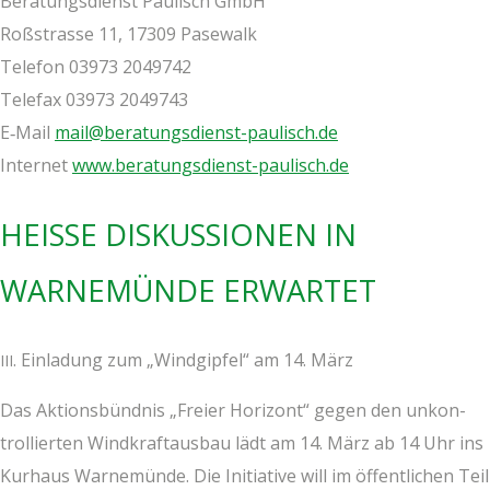
Bera­tungs­dienst Pau­lisch GmbH
Roß­stras­se 11, 17309 Pase­walk
Tele­fon 03973 2049742
Tele­fax 03973 2049743
E‑Mail
mail@beratungsdienst-paulisch.de
Inter­net
www.beratungsdienst-paulisch.de
HEI­SSE DIS­KUS­SIO­NEN IN W
AR­NE­MÜN­DE ERWARTET
. Ein­la­dung zum „Wind­gip­fel“ am 14. März
III
Das Akti­ons­bünd­nis „Frei­er Hori­zont“ gegen den unkon­
trol­lier­ten Wind­kraft­aus­bau lädt am 14. März ab 14 Uhr ins
Kur­haus War­ne­mün­de. Die Initia­ti­ve will im öffent­li­chen Teil