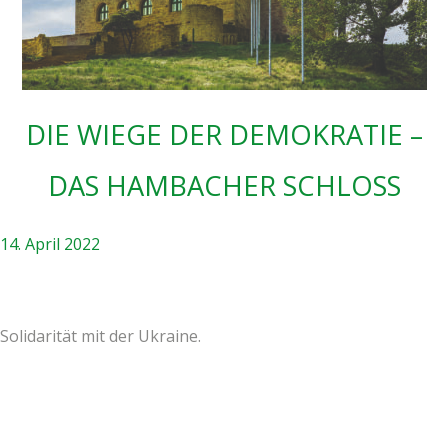
DIE WIE­GE DER DEMO­KRA­TIE –
DAS HAM­BA­CHER SCHLOSS
14. April 2022
Soli­da­ri­tät mit der Ukraine.