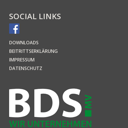
SOCIAL LINKS
DOWN­LOADS
BEI­TRITTS­ER­KLÄ­RUNG
IMPRES­SUM
DATEN­SCHUTZ