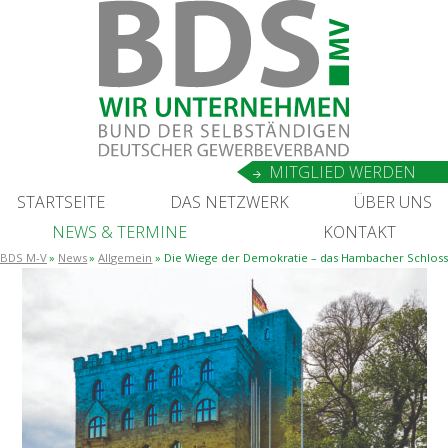
MIT­GLIED WERDEN
START­SEI­TE
DAS NETZ­WERK
ÜBER UNS
NEWS
&
TERMINE
KON­TAKT
BDS M-V
News
Allgemein
Die Wie­ge der Demo­kra­tie – das Ham­ba­cher Schloss