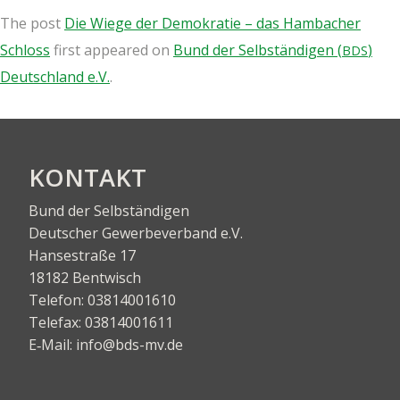
The post
Die Wie­ge der Demo­kra­tie – das Ham­ba­cher
Schloss
first appeared on
Bund der Selb­stän­di­gen (
)
BDS
Deutsch­land e.V.
.
KON­TAKT
Bund der Selbständigen
Deut­scher Gewer­be­ver­band e.V.
Han­se­stra­ße 17
18182 Bentwisch
Tele­fon:
03814001610
Tele­fax:
03814001611
E‑Mail:
info@bds-mv.de