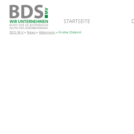
START­SEI­TE
BDS M-V
News
Allgemein
Fro­he Ostern!