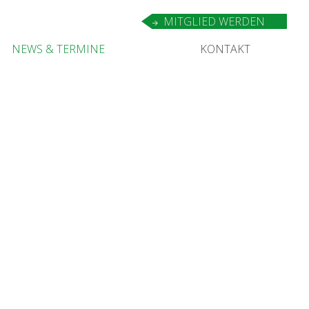
MIT­GLIED WERDEN
NEWS
&
TERMINE
KON­TAKT