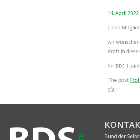
14. April 2022
Lie­be Mit­gli
wir wün­schen 
Kraft in die­se
Ihr
Team
BDS
The post
Fro­
e.V.
.
KON­TA
Bund der Selb