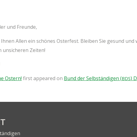
e­der und Freunde,
Ihnen Allen ein schö­nes Oster­fest. Blei­ben Sie gesund und we
n unsi­che­ren Zeiten!
!
he Ostern!
first appeared on
Bund der Selb­stän­di­gen (
) 
BDS
KT
ständigen