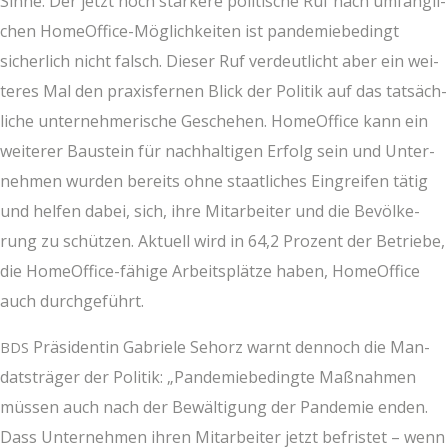
Sin­ne. Der jetzt noch stär­ke­re poli­ti­sche Ruf nach umfäng­li­
chen Home­Of­fice-Mög­lich­kei­ten ist pan­de­mie­be­dingt
sicher­lich nicht falsch. Die­ser Ruf ver­deut­licht aber ein wei­
te­res Mal den pra­xis­fer­nen Blick der Poli­tik auf das tat­säch­
li­che unter­neh­me­ri­sche Gesche­hen. Home­Of­fice kann ein
wei­te­rer Bau­stein für nach­hal­ti­gen Erfolg sein und Unter­
neh­men wur­den bereits ohne staat­li­ches Ein­grei­fen tätig
und hel­fen dabei, sich, ihre Mit­ar­bei­ter und die Bevöl­ke­
rung zu schüt­zen. Aktu­ell wird in 64,2 Pro­zent der Betrie­be,
die Home­Of­fice-fähi­ge Arbeits­plät­ze haben, Home­Of­fice
auch durchgeführt.
Prä­si­den­tin Gabrie­le Seh­orz warnt den­noch die Man­
BDS
dats­trä­ger der Poli­tik: „Pan­de­mie­be­ding­te Maß­nah­men
müs­sen auch nach der Bewäl­ti­gung der Pan­de­mie enden.
Dass Unter­neh­men ihren Mit­ar­bei­ter jetzt befris­tet – wenn