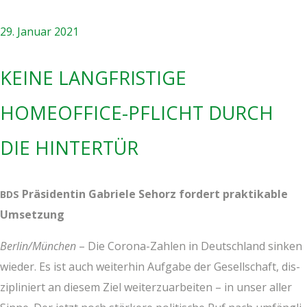
29. Januar 2021
KEI­NE LANG­FRIS­TI­GE
HOME­OF­FICE-PFLICHT DURCH
DIE HINTERTÜR
Prä­si­den­tin Gabrie­le Seh­orz for­dert prak­ti­ka­ble
BDS
Umsetzung
Berlin/München
– Die Coro­na-Zah­len in Deutsch­land sin­ken
wie­der. Es ist auch wei­ter­hin Auf­ga­be der Gesell­schaft, dis­
zi­pli­niert an die­sem Ziel wei­ter­zu­ar­bei­ten – in unser aller