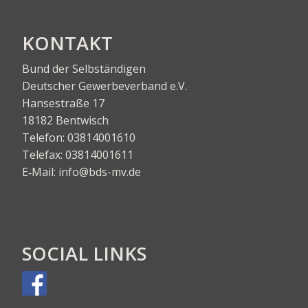
KON­TAKT
Bund der Selbständigen
Deut­scher Gewer­be­ver­band e.V.
Han­se­stra­ße 17
18182 Bentwisch
Tele­fon:
03814001610
Tele­fax:
03814001611
E‑Mail:
info@bds-mv.de
SOCIAL LINKS