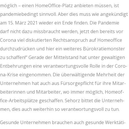
mög­lich – einen Home­Of­fice-Platz anbie­ten müs­sen, ist
pan­de­mie­be­dingt sinn­voll. Aber dies muss wie ange­kün­digt
am 15. März 2021 wie­der ein Ende fin­den. Die Pan­de­mie
darf nicht dazu miss­braucht wer­den, jetzt den bereits vor
Coro­na viel dis­ku­tier­ten Rechts­an­spruch auf Home­of­fice
durch­zu­drü­cken und hier ein wei­te­res Büro­kra­tie­mons­ter
zu schaf­fen!“ Gera­de der Mit­tel­stand hat unter gewal­ti­gen
Ent­beh­run­gen eine ver­ant­wor­tungs­vol­le Rol­le in der Coro­
na-Kri­se ein­ge­nom­men. Die über­wäl­ti­gen­de Mehr­heit der
Unter­neh­men hat auch aus Für­sor­ge­pflicht für ihre Mit­ar­
bei­te­rin­nen und Mit­ar­bei­ter, wo immer mög­lich, Home­of­
fice-Arbeits­plät­ze geschaf­fen. Seh­orz bit­tet die Unter­neh­
men, dies auch wei­ter­hin so ver­ant­wor­tungs­voll zu tun.
Gesun­de Unter­neh­men brau­chen auch gesun­de Werk­tä­ti­