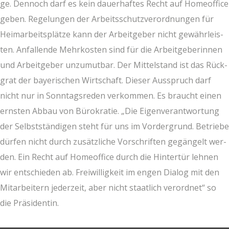
ge. Den­noch darf es kein dau­er­haf­tes Recht auf Home­of­fice
geben. Rege­lun­gen der Arbeits­schutz­ver­ord­nun­gen für
Heim­ar­beits­plät­ze kann der Arbeit­ge­ber nicht gewähr­leis­
ten. Anfal­len­de Mehr­kos­ten sind für die Arbeit­ge­be­rin­nen
und Arbeit­ge­ber unzu­mut­bar. Der Mit­tel­stand ist das Rück­
grat der baye­ri­schen Wirt­schaft. Die­ser Aus­spruch darf
nicht nur in Sonn­tags­re­den ver­kom­men. Es braucht einen
erns­ten Abbau von Büro­kra­tie. „Die Eigen­ver­ant­wor­tung
der Selbst­stän­di­gen steht für uns im Vor­der­grund. Betrie­be
dür­fen nicht durch zusätz­li­che Vor­schrif­ten gegän­gelt wer­
den. Ein Recht auf Home­of­fice durch die Hin­ter­tür leh­nen
wir ent­schie­den ab. Frei­wil­lig­keit im engen Dia­log mit den
Mit­ar­bei­tern jeder­zeit, aber nicht staat­lich ver­ord­net“ so
die Präsidentin.