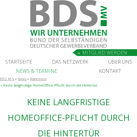
MIT­GLIED WERDEN
START­SEI­TE
DAS NETZ­WERK
ÜBER UNS
NEWS
&
TERMINE
KON­TAKT
BDS M-V
News
Allgemein
Kei­ne lang­fris­ti­ge Home­Of­fice-Pflicht durch die Hintertür
KEI­NE LANG­FRIS­TI­GE
HOME­OF­FICE-PFLICHT DURCH
DIE HINTERTÜR