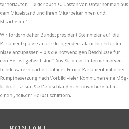
ter­her­lau­fen – lei­der auch zu Las­ten von Unter­neh­men aus
dem Mit­tel­stand und ihren Mit­ar­bei­te­rin­nen und
Mitarbeiter.”
Wir for­dern daher Bun­des­prä­si­dent Stein­mei­er auf, die
Par­la­ments­pau­se an die drän­gen­den, aktu­el­len Erfor­der­
nis­se anzu­pas­sen – bis die not­wen­di­gen Beschlüs­se für
den Herbst gefasst sind.” Aus Sicht der Unter­neh­mer­ver­
bän­de wäre ein arbeits­fä­hi­ges Feri­en-Par­la­ment mit einer
Rumpf­be­set­zung nach Vor­bild vie­ler Kom­mu­nen eine Mög­
lich­keit. Las­sen Sie Deutsch­land nicht unvor­be­rei­tet in
einen „hei­ßen“ Herbst schlittern.
KON­TAKT