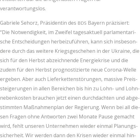
verantwortungslos.
Gabrie­le Seh­orz, Prä­si­den­tin des
Bay­ern prä­zi­siert:
BDS
“Die Not­wen­dig­keit, im Zwei­fel tages­ak­tu­ell par­la­men­ta­ri­
sche Ent­schei­dun­gen her­bei­zu­füh­ren, kann sich ins­be­son­
de­re durch das wei­te­re Kriegs­ge­sche­hen in der Ukrai­ne, die
sich für den Herbst abzeich­nen­de Ener­gie­kri­se und die
zudem für den Herbst pro­gnos­ti­zier­te neue Coro­na-Wel­le
erge­ben. Aber auch Lie­fer­ket­ten­stö­run­gen, mas­si­ve Preis­
stei­ge­run­gen in allen Berei­chen bis hin zu Lohn- und Lohn­
ne­ben­kos­ten brau­chen jetzt einen durch­dach­ten und abge­
stimm­ten Maß­nah­men­plan der Regie­rung. Wenn bei all die­
sen Fra­gen ohne Ant­wor­ten zwei Mona­te Pau­se gemacht
wird, fehlt unse­ren Unter­neh­men wie­der ein­mal Pla­nungs­
si­cher­heit. Wir wer­den dann den Kri­sen wie­der ein­mal hin­