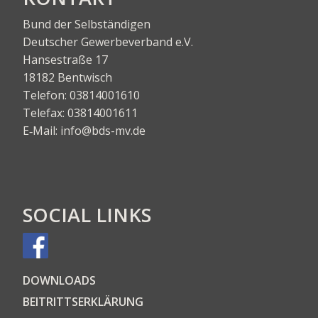
Bund der Selbständigen
Deut­scher Gewer­be­ver­band e.V.
Han­se­stra­ße 17
18182 Bentwisch
Tele­fon:
03814001610
Tele­fax:
03814001611
E‑Mail:
info@bds-mv.de
SOCIAL LINKS
DOWN­LOADS
BEI­TRITTS­ER­KLÄ­RUNG