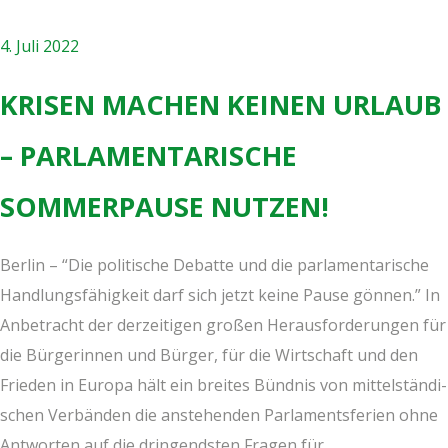
4. Juli 2022
KRI­SEN MACHEN KEI­NEN URLAUB
– PAR­LA­MEN­TA­RI­SCHE
SOM­MER­PAU­SE NUTZEN!
Ber­lin – “Die poli­ti­sche Debat­te und die par­la­men­ta­ri­sche
Hand­lungs­fä­hig­keit darf sich jetzt kei­ne Pau­se gön­nen.” In
Anbe­tracht der der­zei­ti­gen gro­ßen Her­aus­for­de­run­gen für
die Bür­ge­rin­nen und Bür­ger, für die Wirt­schaft und den
Frie­den in Euro­pa hält ein brei­tes Bünd­nis von mit­tel­stän­di­
schen Ver­bän­den die anste­hen­den Par­la­ments­fe­ri­en ohne
Ant­wor­ten auf die drin­gends­ten Fra­gen für