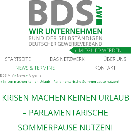
MIT­GLIED WERDEN
START­SEI­TE
DAS NETZ­WERK
ÜBER UNS
NEWS
&
TERMINE
KON­TAKT
BDS M-V
News
Allgemein
Kri­sen machen kei­nen Urlaub – Par­la­men­ta­ri­sche Som­mer­pau­se nutzen!
KRI­SEN MACHEN KEI­NEN URLAUB
– PAR­LA­MEN­TA­RI­SCHE
SOM­MER­PAU­SE NUTZEN!