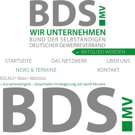
MIT­GLIED WERDEN
START­SEI­TE
DAS NETZ­WERK
ÜBER UNS
NEWS
&
TERMINE
KON­TAKT
BDS M-V
News
Allgemein
Kurz­ar­bei­ter­geld – Dau­er­haf­te Ver­län­ge­rung auf zwölf Monate