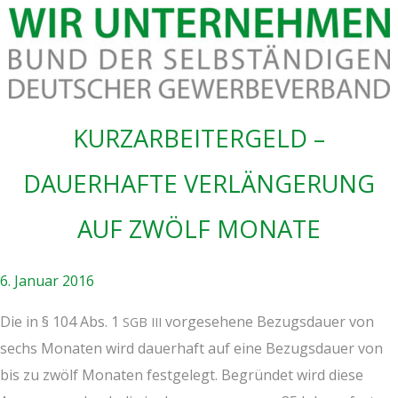
KURZ­AR­BEI­TER­GELD –
DAU­ER­HAF­TE VER­LÄN­GE­RUNG
AUF ZWÖLF MONATE
6. Januar 2016
Die in § 104 Abs. 1
vor­ge­se­he­ne Bezugs­dau­er von
SGB
III
sechs Mona­ten wird dau­er­haft auf eine Bezugs­dau­er von
bis zu zwölf Mona­ten fest­ge­legt. Begrün­det wird die­se