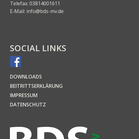
Tele­fax:
03814001611
E‑Mail:
info@bds-mv.de
SOCIAL LINKS
DOWN­LOADS
BEI­TRITTS­ER­KLÄ­RUNG
IMPRES­SUM
DATEN­SCHUTZ