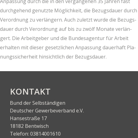
Anpas­sung durch die in den ver­gan­ge­nen 35 Jah­ren fast
durch­ge­hend genutz­te Mög­lich­keit, die Bezugs­dau­er durch
Ver­ord­nung zu ver­län­gern. Auch zuletzt wur­de die Bezugs­
dau­er durch Ver­ord­nung auf bis zu zwölf Mona­te ver­län­
gert. Die Arbeit­ge­ber und die Bun­des­agen­tur für Arbeit
erhal­ten mit die­ser gesetz­li­chen Anpas­sung dau­er­haft Pla­
nungs­si­cher­heit hin­sicht­lich der Bezugsdauer.
KON­TAKT
Bund der Selbständigen
Deut­scher Gewer­be­ver­band e.V.
Han­se­stra­ße 17
18182 Bentwisch
Tele­fon:
03814001610