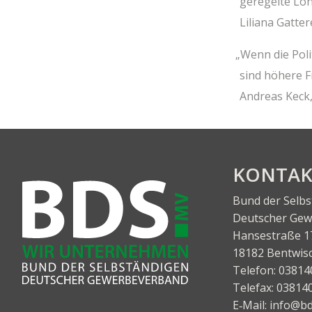
gere­gel­te Lo
Lilia­na Gat­te
„
Wenn die Poli­
sind höhe­re F
Andre­as Keck,
KON­TA
Bund der Selb
Deut­scher Gewe
Han­se­stra­ße 1
18182 Bentwis
Tele­fon:
03814
Tele­fax:
03814
E‑Mail:
info@bd