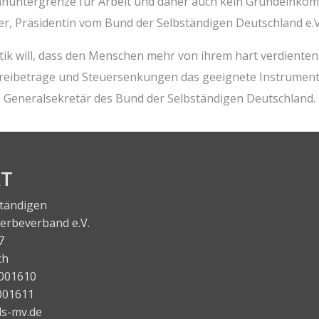
hn­un­ter­gren­ze für Arbeit und daher auch kein Grund­ein­kom
­rer, Prä­si­den­tin vom Bund der Selb­stän­di­gen Deutsch­land e.V
tik will, dass den Men­schen mehr von ihrem hart ver­dien­ten 
rei­be­trä­ge und Steu­er­sen­kun­gen das geeig­ne­te Instru­men
 Gene­ral­se­kre­tär des Bund der Selb­stän­di­gen Deutschland.
KT
ständigen
r­be­ver­band e.V.
7
ch
001610
001611
s-mv.de