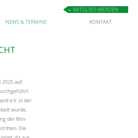
MIT­GLIED WERDEN
NEWS
&
TERMINE
KON­TAKT
ACHT
1.2025 auf
urch­ge­führt
and e.V. in der
e­belt wur­de,
rung der Min­
trit­ten. Die
stimmt, da aus