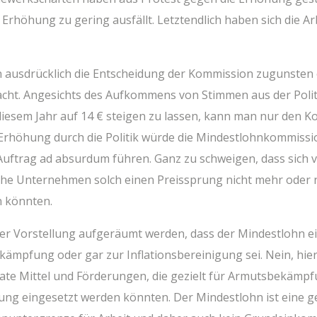
 Erhö­hung zu gering aus­fällt. Letzt­end­lich haben sich die Ar
aus­drück­lich die Ent­schei­dung der Kom­mis­si­on zuguns­ten 
ht. Ange­sichts des Auf­kom­mens von Stim­men aus der Poli­t
 die­sem Jahr auf 14 € stei­gen zu las­sen, kann man nur den Ko
Erhö­hung durch die Poli­tik wür­de die Min­dest­lohn­kom­mis­si
 Auf­trag ad absur­dum füh­ren. Ganz zu schwei­gen, dass sich vie
i­sche Unter­neh­men solch einen Preis­sprung nicht mehr oder
n könnten.
 der Vor­stel­lung auf­ge­räumt wer­den, dass der Min­dest­lohn 
ämp­fung oder gar zur Infla­ti­ons­be­rei­ni­gung sei. Nein, hier
­te Mit­tel und För­de­run­gen, die gezielt für Armuts­be­kämp­
i­gung ein­ge­setzt wer­den könn­ten. Der Min­dest­lohn ist eine g