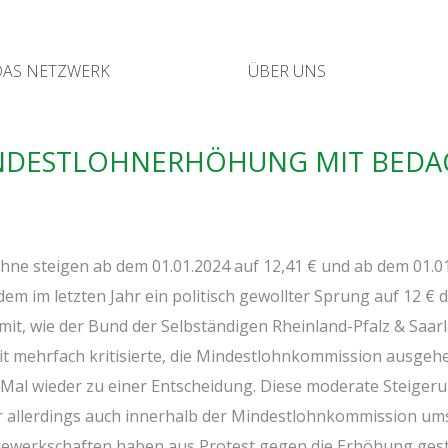
DAS NETZ­WERK
ÜBER UNS
­DEST­LOHN­ER­HÖ­HUNG MIT BED
öh­ne stei­gen ab dem 01.01.2024 auf 12,41 € und ab dem 01.0
dem im letz­ten Jahr ein poli­tisch gewoll­ter Sprung auf 12 € d
it, wie der Bund der Selb­stän­di­gen Rhein­land-Pfalz
&
Saar­l
t mehr­fach kri­ti­sier­te, die Min­dest­lohn­kom­mis­si­on aus­ge­h
 Mal wie­der zu einer Ent­schei­dung. Die­se mode­ra­te Stei­ge­
 aller­dings auch inner­halb der Min­dest­lohn­kom­mis­si­on ums
n Gewerk­schaf­ten haben aus Pro­test gegen die Erhö­hung ge