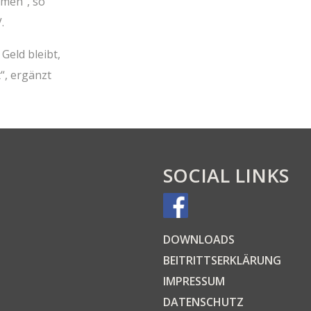
­men“, so
.
Geld bleibt,
t“, ergänzt
SOCIAL LINKS
DOWN­LOADS
BEI­TRITTS­ER­KLÄ­RUNG
IMPRES­SUM
DATEN­SCHUTZ