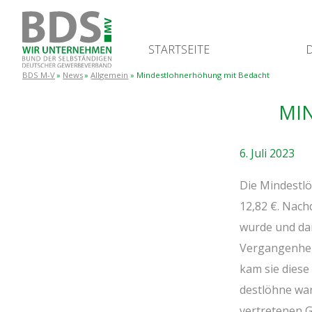
START­SEI­TE
BDS M-V
News
Allgemein
Min­dest­lohn­er­hö­hung mit Bedacht
MIN
6. Juli 2023
Die Min­dest­l
12,82 €. Nach­
wur­de und dam
Ver­gan­gen­hei
kam sie die­se
dest­löh­ne war
ver­tre­te­ne