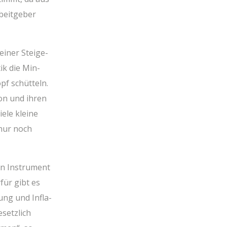
beit­ge­ber
einer Stei­ge­
ik die Min­
pf schüt­teln.
­on und ihren
­le klei­ne
 nur noch
ein Instru­ment
­für gibt es
fung und Infla­
esetz­lich