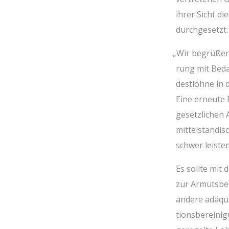
ihrer Sicht die
durchgesetzt.
„
Wir begrü­ßen 
rung mit Bedac
dest­löh­ne in
Eine erneu­te 
gesetz­li­chen
mit­tel­stän­d
schwer leis­te
Es soll­te mit
zur Armuts­be­k
ande­re adäqua
ti­ons­be­rei­n